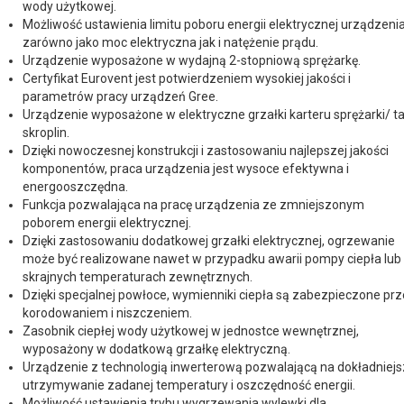
wody użytkowej.
Możliwość ustawienia limitu poboru energii elektrycznej urządzenia
zarówno jako moc elektryczna jak i natężenie prądu.
Urządzenie wyposażone w wydajną 2-stopniową sprężarkę.
Certyfikat Eurovent jest potwierdzeniem wysokiej jakości i
parametrów pracy urządzeń Gree.
Urządzenie wyposażone w elektryczne grzałki karteru sprężarki/ t
skroplin.
Dzięki nowoczesnej konstrukcji i zastosowaniu najlepszej jakości
komponentów, praca urządzenia jest wysoce efektywna i
energooszczędna.
Funkcja pozwalająca na pracę urządzenia ze zmniejszonym
poborem energii elektrycznej.
Dzięki zastosowaniu dodatkowej grzałki elektrycznej, ogrzewanie
może być realizowane nawet w przypadku awarii pompy ciepła lub
skrajnych temperaturach zewnętrznych.
Dzięki specjalnej powłoce, wymienniki ciepła są zabezpieczone pr
korodowaniem i niszczeniem.
Zasobnik ciepłej wody użytkowej w jednostce wewnętrznej,
wyposażony w dodatkową grzałkę elektryczną.
Urządzenie z technologią inwerterową pozwalającą na dokładniej
utrzymywanie zadanej temperatury i oszczędność energii.
Możliwość ustawienia trybu wygrzewania wylewki dla