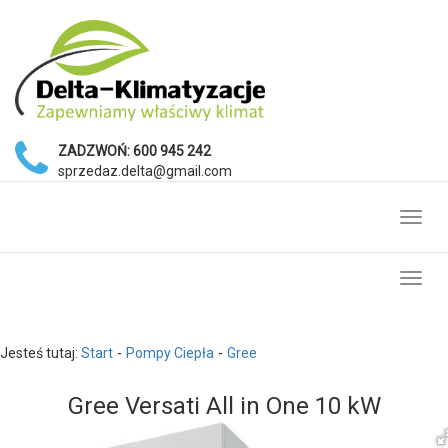
ZADZWOŃ:
600 945 242
sprzedaz.delta@gmail.com
Toggl
navig
Toggl
navig
Jesteś tutaj:
Start
Pompy Ciepła
Gree
Gree Versati All in One 10 kW