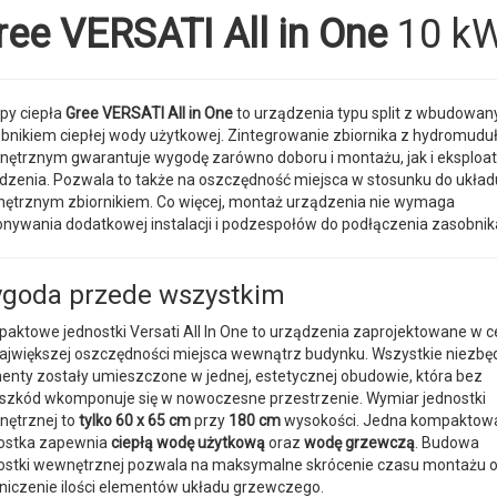
ree VERSATI All in One
10 k
y ciepła
Gree VERSATI All in One
to urządzenia typu split z wbudowa
bnikiem ciepłej wody użytkowej. Zintegrowanie zbiornika z hydromud
ętrznym gwarantuje wygodę zarówno doboru i montażu, jak i eksploat
dzenia. Pozwala to także na oszczędność miejsca w stosunku do układ
ętrznym zbiornikiem. Co więcej, montaż urządzenia nie wymaga
nywania dodatkowej instalacji i podzespołów do podłączenia zasobnik
goda przede wszystkim
aktowe jednostki Versati All In One to urządzenia zaprojektowane w c
największej oszczędności miejsca wewnątrz budynku. Wszystkie niezbę
enty zostały umieszczone w jednej, estetycznej obudowie, która bez
szkód wkomponuje się w nowoczesne przestrzenie. Wymiar jednostki
ętrznej to
tylko 60 x 65 cm
przy
180 cm
wysokości. Jedna kompaktow
ostka zapewnia
ciepłą wodę użytkową
oraz
wodę grzewczą
. Budowa
ostki wewnętrznej pozwala na maksymalne skrócenie czasu montażu 
niczenie ilości elementów układu grzewczego.