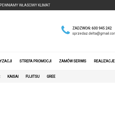
 - ZAPEWNIAMY WŁAŚCIWY KLIMAT
ZADZWOŃ:
600 945 242
sprzedaz.delta@gmail.c
YZACJI
STREFA PROMOCJI
ZAMÓW SERWIS
REALIZACJE
R
KAISAI
FUJITSU
GREE