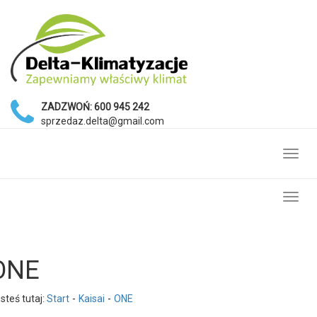
ZADZWOŃ:
600 945 242
sprzedaz.delta@gmail.com
Toggl
navig
Toggl
navig
ONE
steś tutaj:
Start
Kaisai
ONE