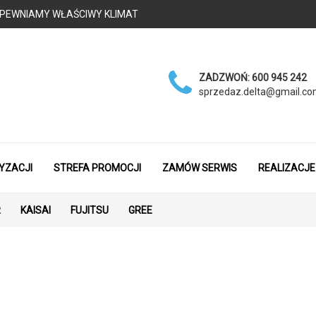
 - ZAPEWNIAMY WŁAŚCIWY KLIMAT
ZADZWOŃ:
600 945 242
sprzedaz.delta@gmail.c
YZACJI
STREFA PROMOCJI
ZAMÓW SERWIS
REALIZACJE
R
KAISAI
FUJITSU
GREE