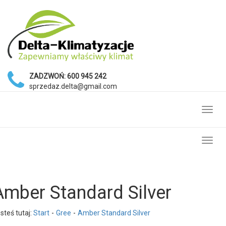
ZADZWOŃ:
600 945 242
sprzedaz.delta@gmail.com
Toggl
navig
Toggl
navig
Amber Standard Silver
steś tutaj:
Start
Gree
Amber Standard Silver