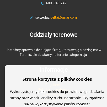
600 -945-242
sprzedaz
.delta@gmail.com
Oddziały terenowe
Jesteśmy sprawnie działającą firmą, która swoją siedzibę ma w
Toruniu, ale działamy na terenie całego kraju.
Informacje
Strona korzysta z plików cookies
Regulamin
Polityka prywatności
Wykorzystujemy pliki cookies do prawidłowego działania
Zwrot towaru
strony oraz w celu analizy ruchu na stronie. Czy zgadzasz
Gwarancja i serwis
się na wykorzystywanie plików cookies?