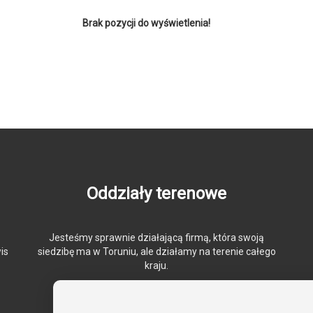
Brak pozycji do wyświetlenia!
Oddziały terenowe
Jesteśmy sprawnie działającą firmą, która swoją
is
siedzibę ma w Toruniu, ale działamy na terenie całego
kraju.