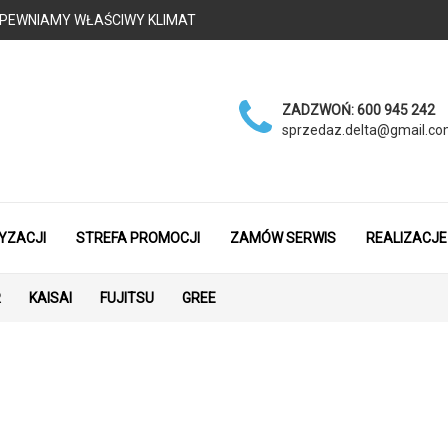
 - ZAPEWNIAMY WŁAŚCIWY KLIMAT
ZADZWOŃ:
600 945 242
sprzedaz.delta@gmail.c
YZACJI
STREFA PROMOCJI
ZAMÓW SERWIS
REALIZACJE
R
KAISAI
FUJITSU
GREE