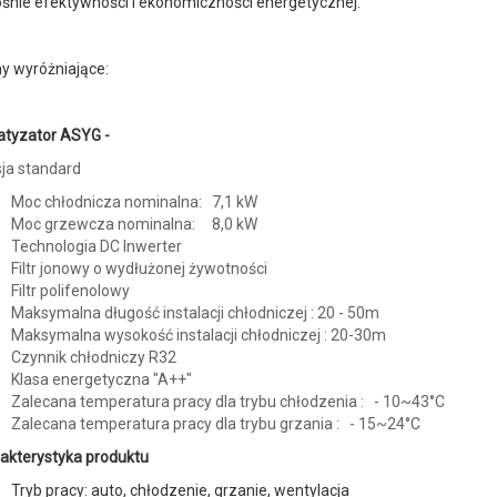
śnie efektywności i ekonomiczności energetycznej.
y wyróżniające:
atyzator ASYG -
ja standard
Moc chłodnicza nominalna: 7,1 kW
Moc grzewcza nominalna: 8,0 kW
Technologia DC Inwerter
Filtr jonowy o wydłużonej żywotności
Filtr polifenolowy
Maksymalna długość instalacji chłodniczej : 20 - 50m
Maksymalna wysokość instalacji chłodniczej : 20-30m
Czynnik chłodniczy R32
Klasa energetyczna "A++"
Zalecana temperatura pracy dla trybu chłodzenia : - 10~43°C
Zalecana temperatura pracy dla trybu grzania : - 15~24°C
akterystyka produktu
Tryb pracy: auto, chłodzenie, grzanie, wentylacja