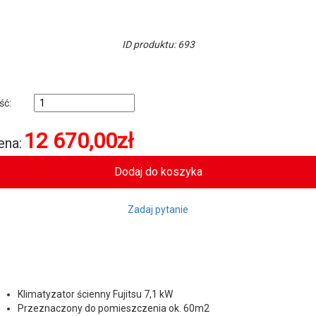
ID produktu: 693
ość:
12 670,00
zł
ena:
Zadaj pytanie
Klimatyzator ścienny Fujitsu 7,1 kW
Przeznaczony do pomieszczenia ok. 60m2