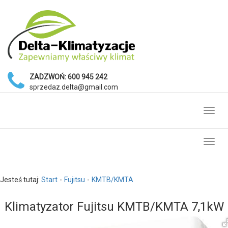
ZADZWOŃ:
600 945 242
sprzedaz.delta@gmail.com
Toggl
navig
Toggl
navig
Jesteś tutaj:
Start
Fujitsu
KMTB/KMTA
Klimatyzator Fujitsu KMTB/KMTA 7,1kW