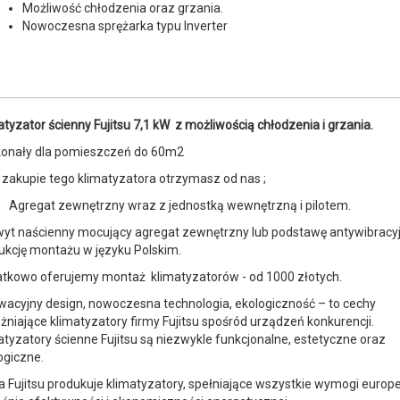
Możliwość chłodzenia oraz grzania.
Nowoczesna sprężarka typu Inverter
atyzator ścienny Fujitsu 7,1 kW z możliwością chłodzenia i grzania.
onały dla pomieszczeń do 60m2
 zakupie tego klimatyzatora otrzymasz od nas ;
Agregat zewnętrzny wraz z jednostką wewnętrzną i pilotem.
yt naścienny mocujący agregat zewnętrzny lub podstawę antywibracyj
rukcję montażu w języku Polskim.
tkowo oferujemy montaż klimatyzatorów - od 1000 złotych.
wacyjny design, nowoczesna technologia, ekologiczność – to cechy
żniające klimatyzatory firmy Fujitsu spośród urządzeń konkurencji.
atyzatory ścienne Fujitsu są niezwykle funkcjonalne, estetyczne oraz
ogiczne.
a Fujitsu produkuje klimatyzatory, spełniające wszystkie wymogi europe