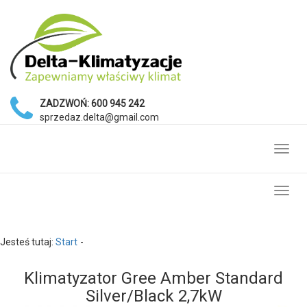
ZADZWOŃ:
600 945 242
sprzedaz.delta@gmail.com
Toggl
navig
Toggl
navig
Jesteś tutaj:
Start
Klimatyzator Gree Amber Standard
Silver/Black 2,7kW