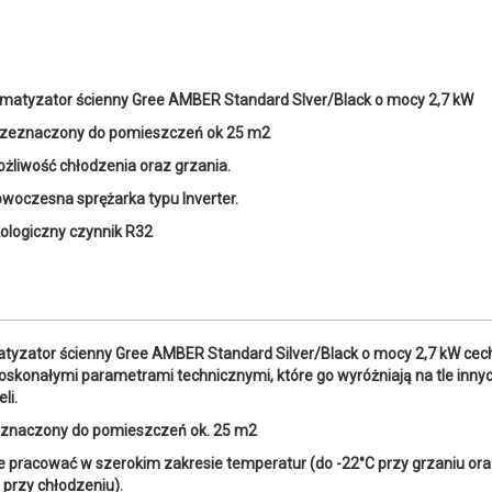
imatyzator ścienny Gree AMBER Standard Slver/Black o mocy 2,7 kW
zeznaczony do pomieszczeń ok 25 m2
żliwość chłodzenia oraz grzania.
woczesna sprężarka typu Inverter.
ologiczny czynnik R32
atyzator ścienny Gree AMBER Standard Silver/Black o mocy 2,7 kW cec
doskonałymi parametrami technicznymi, które go wyróżniają na tle inny
li.
znaczony do pomieszczeń ok. 25 m2
 pracować w szerokim zakresie temperatur (do -22°C przy grzaniu or
 przy chłodzeniu).