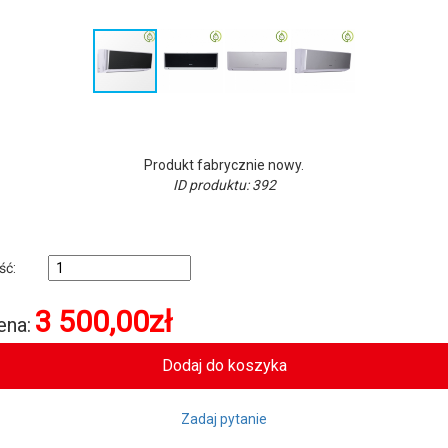
Produkt fabrycznie nowy.
ID produktu: 392
ość:
3 500,00
zł
ena:
Zadaj pytanie