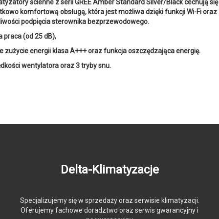
atyzatory ścienne z serii GREE Amber Standard Silver/Black cechują się
tkowo komfortową obsługą, która jest możliwa dzięki funkcji Wi-Fi oraz
iwości podpięcia sterownika bezprzewodowego.
a praca (od 25 dB),
ie zużycie energii klasa A+++ oraz funkcja oszczędzająca energię.
ędkości wentylatora oraz 3 tryby snu.
Delta-Klimatyzacje
Specjalizujemy się w sprzedaży oraz serwisie klimatyzacji.
Oferujemy fachowe doradztwo oraz serwis gwarancyjny i