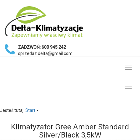
ZADZWOŃ:
600 945 242
sprzedaz.delta@gmail.com
Toggl
navig
Toggl
navig
Jesteś tutaj:
Start
Klimatyzator Gree Amber Standard
Silver/Black 3,5kW