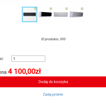
ID produktu: 393
ość:
4 100,00
zł
ena:
Zadaj pytanie