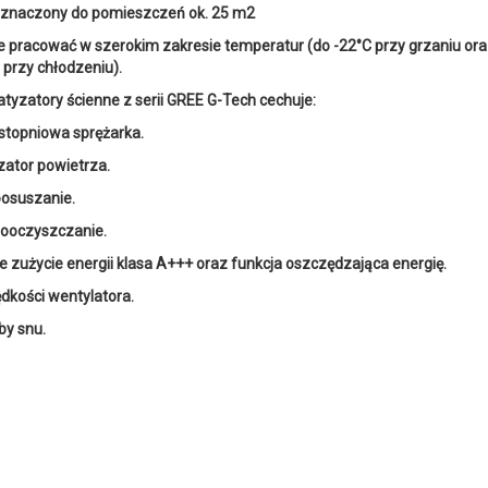
znaczony do pomieszczeń ok. 25 m2
 pracować w szerokim zakresie temperatur (do -22°C przy grzaniu or
 przy chłodzeniu).
atyzatory ścienne z serii GREE G-Tech cechuje:
topniowa sprężarka.
zator powietrza.
osuszanie.
ooczyszczanie.
ie zużycie energii klasa A+++ oraz funkcja oszczędzająca energię.
ędkości wentylatora.
by snu.