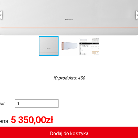
ID produktu: 458
ość:
5 350,00
zł
ena: