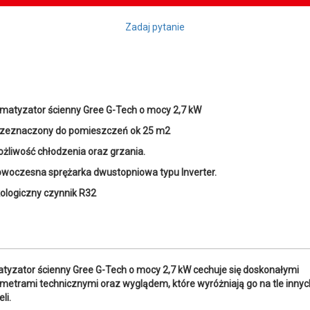
Zadaj pytanie
imatyzator ścienny Gree G-Tech o mocy 2,7 kW
zeznaczony do pomieszczeń ok 25 m2
żliwość chłodzenia oraz grzania.
woczesna sprężarka dwustopniowa typu Inverter.
ologiczny czynnik R32
atyzator ścienny Gree G-Tech o mocy 2,7 kW cechuje się doskonałymi
metrami technicznymi oraz wyglądem, które wyróżniają go na tle innyc
li.