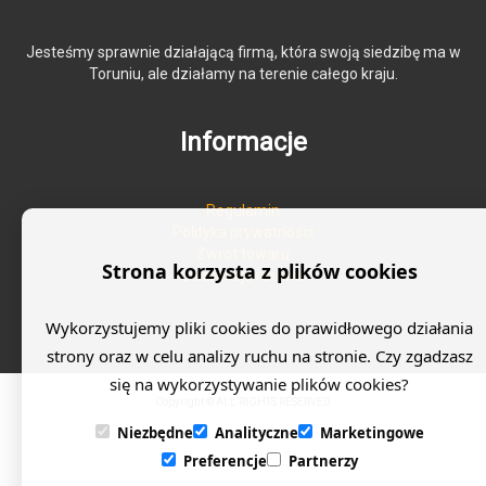
Jesteśmy sprawnie działającą firmą, która swoją siedzibę ma w
Toruniu, ale działamy na terenie całego kraju.
Informacje
Regulamin
Polityka prywatności
Zwrot towaru
Strona korzysta z plików cookies
Gwarancja i serwis
Wykorzystujemy pliki cookies do prawidłowego działania
strony oraz w celu analizy ruchu na stronie. Czy zgadzasz
się na wykorzystywanie plików cookies?
Copyright © ALL RIGHTS RESERVED
Niezbędne
Analityczne
Marketingowe
Preferencje
Partnerzy