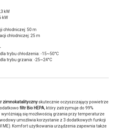
,3 kW
6 kW
i chłodniczej: 50 m
cji chłodniczej: 25 m
+
dla trybu chłodzenia: -15~50°C
dla trybu grzania: -25~24°C
ltr zimnokatalityczny
skutecznie oczyszczający powietrze
 dodatkowo
filtr Bio HEPA
, który zatrzymuje do 99%
Y wyróżniają się możliwością grzania przy temperaturze
wodowy umożliwia korzystanie z 3 dodatkowych funkcji
OW ME). Komfort użytkowania urządzenia zapewnia także