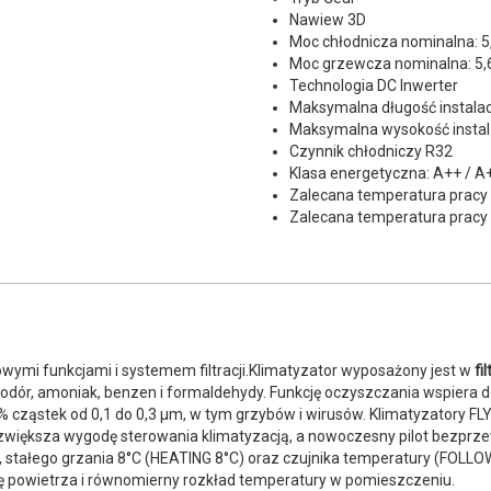
Nawiew 3D
Moc chłodnicza nominalna: 5
Moc grzewcza nominalna: 5,
Technologia DC Inwerter
Maksymalna długość instalacj
Maksymalna wysokość instala
Czynnik chłodniczy R32
Klasa energetyczna: A++ / A
Zalecana temperatura pracy 
Zalecana temperatura pracy 
wymi funkcjami i systemem filtracji.Klimatyzator wyposażony jest w
fi
kowodór, amoniak, benzen i formaldehydy. Funkcję oczyszczania wspiera
5% cząstek od 0,1 do 0,3 μm, w tym grzybów i wirusów. Klimatyzatory FL
większa wygodę sterowania klimatyzacją, a nowoczesny pilot bezprze
stałego grzania 8°C (HEATING 8°C) oraz czujnika temperatury (FOLL
ę powietrza i równomierny rozkład temperatury w pomieszczeniu.