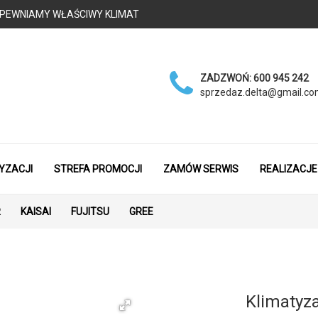
 - ZAPEWNIAMY WŁAŚCIWY KLIMAT
ZADZWOŃ:
600 945 242
sprzedaz.delta@gmail.c
YZACJI
STREFA PROMOCJI
ZAMÓW SERWIS
REALIZACJE
R
KAISAI
FUJITSU
GREE
Klimatyza