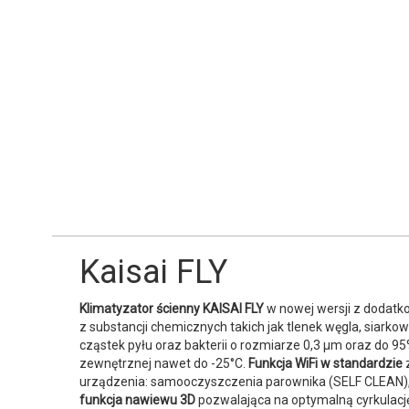
Kaisai FLY
Klimatyzator ścienny KAISAI FLY
w nowej wersji z dodatko
z substancji chemicznych takich jak tlenek węgla, siar
cząstek pyłu oraz bakterii o rozmiarze 0,3 μm oraz do 9
zewnętrznej nawet do -25°C.
Funkcja WiFi w standardzie
z
urządzenia: samooczyszczenia parownika (SELF CLEAN), 
funkcja nawiewu 3D
pozwalająca na optymalną cyrkulacj