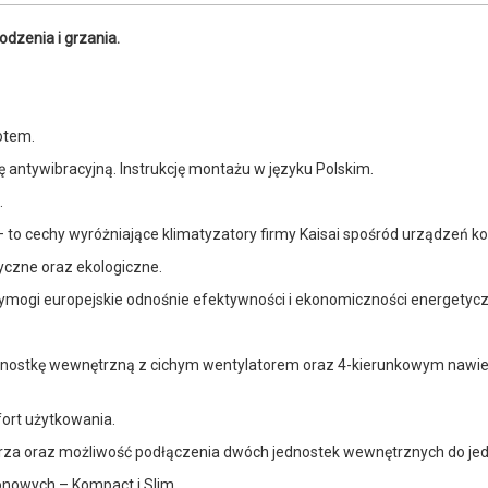
odzenia i grzania.
otem.
antywibracyjną. Instrukcję montażu w języku Polskim.
.
to cechy wyróżniające klimatyzatory firmy Kaisai spośród urządzeń ko
tyczne oraz ekologiczne.
 wymogi europejskie odnośnie efektywności i ekonomiczności energetycz
dnostkę wewnętrzną z cichym wentylatorem oraz 4-kierunkowym nawie
ort użytkowania.
trza oraz możliwość podłączenia dwóch jednostek wewnętrznych do je
onowych – Kompact i Slim.