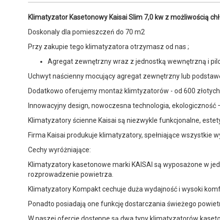
Klimatyzator Kasetonowy Kaisai Slim 7,0 kw z możliwością chł
Doskonaly dla pomieszczeń do 70 m2
Przy zakupie tego klimatyzatora otrzymasz od nas ;
Agregat zewnętrzny wraz z jednostką wewnętrzną i pil
Uchwyt naścienny mocujący agregat zewnętrzny lub podstawę 
Dodatkowo oferujemy montaż klimtyzatorów - od 600 złotych
Innowacyjny design, nowoczesna technologia, ekologiczność – 
Klimatyzatory ścienne Kaisai są niezwykle funkcjonalne, este
Firma Kaisai produkuje klimatyzatory, spełniające wszystkie
Cechy wyróżniające:
Klimatyzatory kasetonowe marki KAISAI są wyposażone w je
rozprowadzenie powietrza.
Klimatyzatory Kompakt cechuje duża wydajność i wysoki komf
Ponadto posiadają one funkcję dostarczania świeżego powie
W naszej ofercie dostępne są dwa typy klimatyzatorów kaset