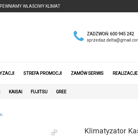
 - ZAPEWNIAMY WŁAŚCIWY KLIMAT
ZADZWOŃ:
600 945 242
sprzedaz.delta@gmail.c
YZACJI
STREFA PROMOCJI
ZAMÓW SERWIS
REALIZACJE
R
KAISAI
FUJITSU
GREE
im
Klimatyzator Ka