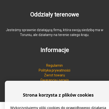
Oddziały terenowe
Jesteśmy sprawnie działającą firmą, która swoją siedzibę ma w
Toruniu, ale działamy na terenie całego kraju.
Informacje
Regulamin
Polityka prywatności
Zwrot towaru
Gwarancja i serwis
Strona korzysta z plików cookies
Wykorzystujemy pliki cookies do prawidłowego działania
Copyright © ALL RIGHTS RESERVED