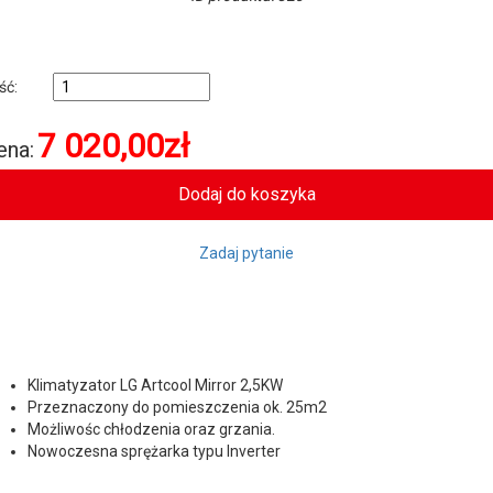
ość:
7 020,00
zł
ena:
Zadaj pytanie
Klimatyzator LG Artcool Mirror 2,5KW
Przeznaczony do pomieszczenia ok. 25m2
Możliwośc chłodzenia oraz grzania.
Nowoczesna sprężarka typu Inverter