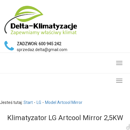
ZADZWOŃ:
600 945 242
sprzedaz.delta@gmail.com
Toggl
navig
Toggl
navig
Jesteś tutaj:
Start
LG
Model Artcool Mirror
Klimatyzator LG Artcool Mirror 2,5KW