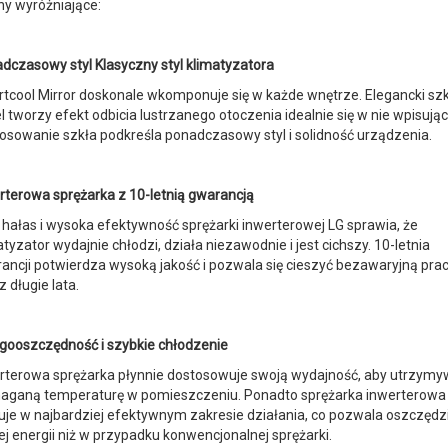
y wyróżniające:
dczasowy styl Klasyczny styl klimatyzatora
rtcool Mirror doskonale wkomponuje się w każde wnętrze. Elegancki sz
l tworzy efekt odbicia lustrzanego otoczenia idealnie się w nie wpisując
osowanie szkła podkreśla ponadczasowy styl i solidność urządzenia.
rterowa sprężarka z 10-letnią gwarancją
i hałas i wysoka efektywność sprężarki inwerterowej LG sprawia, że
atyzator wydajnie chłodzi, działa niezawodnie i jest cichszy. 10-letnia
ancji potwierdza wysoką jakość i pozwala się cieszyć bezawaryjną pra
z długie lata.
gooszczędność i szybkie chłodzenie
rterowa sprężarka płynnie dostosowuje swoją wydajność, aby utrzym
ganą temperaturę w pomieszczeniu. Ponadto sprężarka inwerterowa
uje w najbardziej efektywnym zakresie działania, co pozwala oszczędz
ej energii niż w przypadku konwencjonalnej sprężarki.