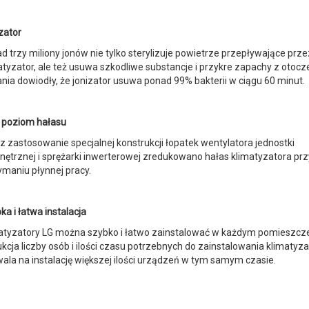
zator
d trzy miliony jonów nie tylko sterylizuje powietrze przepływające prze
atyzator, ale też usuwa szkodliwe substancje i przykre zapachy z otocz
nia dowiodły, że jonizator usuwa ponad 99% bakterii w ciągu 60 minut.
i poziom hałasu
z zastosowanie specjalnej konstrukcji łopatek wentylatora jednostki
ętrznej i sprężarki inwerterowej zredukowano hałas klimatyzatora prz
ymaniu płynnej pracy.
ka i łatwa instalacja
atyzatory LG można szybko i łatwo zainstalować w każdym pomieszcze
kcja liczby osób i ilości czasu potrzebnych do zainstalowania klimatyz
ala na instalację większej ilości urządzeń w tym samym czasie.