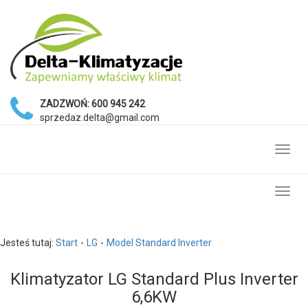
ZADZWOŃ:
600 945 242
sprzedaz.delta@gmail.com
Toggl
navig
Toggl
navig
Jesteś tutaj:
Start
LG
Model Standard Inverter
Klimatyzator LG Standard Plus Inverter
6,6KW