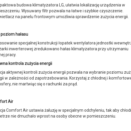
aktowa budowa klimatyzatora LG, ułatwia lokalizację urządzenia w
eszczeniu. Wysuwany filtr pozwala na łatwe i szybkie czyszczenie.
ietlacz na panelu frontowym umożliwia sprawdzenie zużycia energii.
i poziom hałasu
osowanie specjalnej konstrukcji łopatek wentylatora jednostki wewnętrz
żarki inwerterowej zredukowano hałas klimatyzatora przy utrzymaniu
nej pracy.
wna kontrola zużycia energii
cja aktywnej kontroli zużycia energii pozwala na wybranie poziomu zuż
gii w zależności od zapotrzebowania. Korzystaj z chłodnej i komfortow
sfery, nie martwiąc się o rachunki za prąd.
ort Air
cja Comfort Air ustawia żaluzję w specjalnym odchyleniu, tak aby chło
etrze nie dmuchało wprost na osoby obecne w pomieszczeniu.