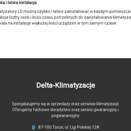
ka i łatwa instalacja
atyzatory LG można szybko i łatwo zainstalować w każdym pomieszcze
kcja liczby osób i ilości czasu potrzebnych do zainstalowania klimatyz
ala na instalacje większej ilości urządzeń w tym samym czasie.
Delta-Klimatyzacje
Specjalizujemy się w sprzedaży oraz serwisie klimatyzacji.
Oferujemy fachowe doradztwo oraz serwis gwarancyjny i
pogwarancyjny
87-100 Toruń, ul. Ligi Polskiej 12A