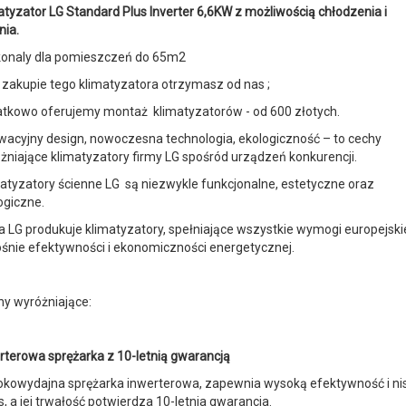
atyzator LG Standard Plus Inverter 6,6KW z możliwością chłodzenia i
nia.
onaly dla pomieszczeń do 65m2
 zakupie tego klimatyzatora otrzymasz od nas ;
tkowo oferujemy montaż klimatyzatorów - od 600 złotych.
wacyjny design, nowoczesna technologia, ekologiczność – to cechy
żniające klimatyzatory firmy LG spośród urządzeń konkurencji.
atyzatory ścienne LG są niezwykle funkcjonalne, estetyczne oraz
ogiczne.
a LG produkuje klimatyzatory, spełniające wszystkie wymogi europejski
śnie efektywności i ekonomiczności energetycznej.
y wyróżniające:
rterowa sprężarka z 10-letnią gwarancją
kowydajna sprężarka inwerterowa, zapewnia wysoką efektywność i nis
s, a jej trwałość potwierdza 10-letnia gwarancja.