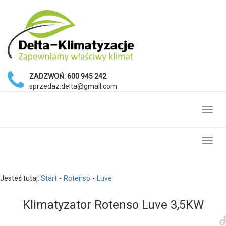
ZADZWOŃ:
600 945 242
sprzedaz.delta@gmail.com
Toggl
navig
Toggl
navig
Jesteś tutaj:
Start
Rotenso
Luve
Klimatyzator Rotenso Luve 3,5KW