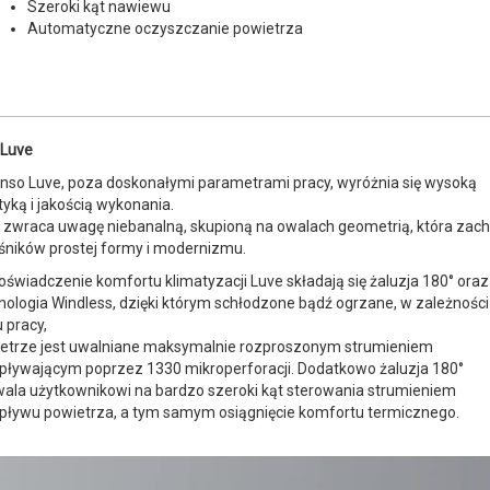
Szeroki kąt nawiewu
Automatyczne oczyszczanie powietrza
Luve
nso Luve, poza doskonałymi parametrami pracy, wyróżnia się wysoką
tyką i jakością wykonania.
 zwraca uwagę niebanalną, skupioną na owalach geometrią, która zac
śników prostej formy i modernizmu.
oświadczenie komfortu klimatyzacji Luve składają się żaluzja 180° oraz
nologia Windless, dzięki którym schłodzone bądź ogrzane, w zależności
u pracy,
etrze jest uwalniane maksymalnie rozproszonym strumieniem
pływającym poprzez 1330 mikroperforacji. Dodatkowo żaluzja 180°
ala użytkownikowi na bardzo szeroki kąt sterowania strumieniem
pływu powietrza, a tym samym osiągnięcie komfortu termicznego.