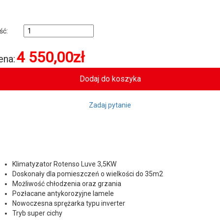
ość:
4 550,00
zł
ena:
Zadaj pytanie
Klimatyzator Rotenso Luve 3,5KW
Doskonały dla pomieszczeń o wielkości do 35m2
Możliwość chłodzenia oraz grzania
Pozłacane antykorozyjne lamele
Nowoczesna sprężarka typu inverter
Tryb super cichy