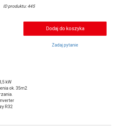
ID produktu: 445
Zadaj pytanie
3,5 kW
enia ok. 35m2
rzania.
nverter
czy R32