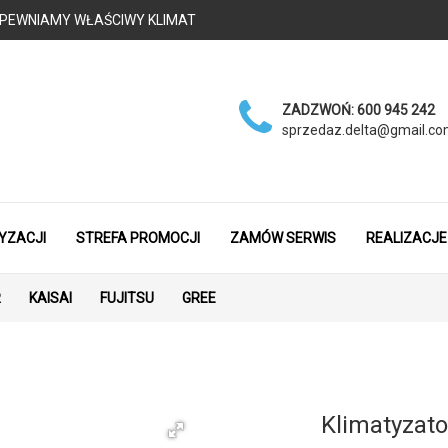
 - ZAPEWNIAMY WŁAŚCIWY KLIMAT
ZADZWOŃ:
600 945 242
sprzedaz.delta@gmail.c
YZACJI
STREFA PROMOCJI
ZAMÓW SERWIS
REALIZACJE
R
KAISAI
FUJITSU
GREE
Klimatyzato