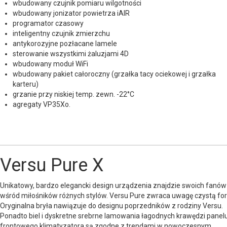
wbudowany czujnik pomiaru wilgotności
wbudowany jonizator powietrza iAIR
programator czasowy
inteligentny czujnik zmierzchu
antykorozyjne pozłacane lamele
sterowanie wszystkimi żaluzjami 4D
wbudowany moduł WiFi
wbudowany pakiet całoroczny (grzałka tacy ociekowej i grzałka
karteru)
grzanie przy niskiej temp. zewn. -22°C
agregaty VP35Xo.
Versu Pure X
Unikatowy, bardzo elegancki design urządzenia znajdzie swoich fanów
wśród miłośników różnych stylów. Versu Pure zwraca uwagę czystą fo
Oryginalna bryła nawiązuje do designu poprzedników z rodziny Versu.
Ponadto biel i dyskretne srebrne lamowania łagodnych krawędzi panel
frontowego klimatyzatora są zgodne z trendami w nowoczesnym