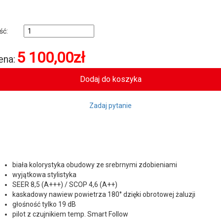
ość:
5 100,00
zł
ena:
Zadaj pytanie
biała kolorystyka obudowy ze srebrnymi zdobieniami
wyjątkowa stylistyka
SEER 8,5 (A+++) / SCOP 4,6 (A++)
kaskadowy nawiew powietrza 180° dzięki obrotowej żaluzji
głośność tylko 19 dB
pilot z czujnikiem temp. Smart Follow