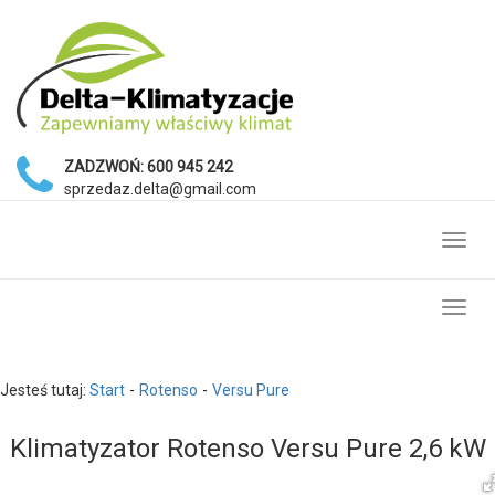
ZADZWOŃ:
600 945 242
sprzedaz.delta@gmail.com
Toggl
navig
Toggl
navig
Jesteś tutaj:
Start
Rotenso
Versu Pure
Klimatyzator Rotenso Versu Pure 2,6 kW