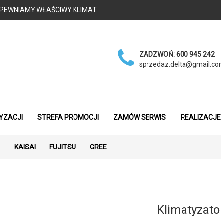
 - ZAPEWNIAMY WŁAŚCIWY KLIMAT
ZADZWOŃ:
600 945 242
sprzedaz.delta@gmail.c
YZACJI
STREFA PROMOCJI
ZAMÓW SERWIS
REALIZACJE
R
KAISAI
FUJITSU
GREE
Klimatyzat