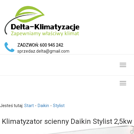
ZADZWOŃ:
600 945 242
sprzedaz.delta@gmail.com
Toggl
navig
Toggl
navig
Jesteś tutaj:
Start
Daikin
Stylist
Klimatyzator scienny Daikin Stylist 2,5kw