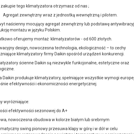
 zakupie tego klimatyzatora otrzymasz od nas ;
Agregat zewnętrzny wraz z jednostką wewnętrzną i pilotem.
yt naścienny mocujący agregat zewnętrzny lub podstawę antywibracyj
rukcję montażu w języku Polskim.
tkowo oferujemy montaż klimatyzatorów - od 600 złotych.
wacyjny design, nowoczesna technologia, ekologiczność – to cechy
żniające klimatyzatory firmy Daikin spośród urządzeń konkurencji.
atyzatory ścienne Daikin są niezwykle funkcjonalne, estetyczne oraz
ogiczne.
a Daikin produkuje klimatyzatory, spełniające wszystkie wymogi europe
śnie efektywności i ekonomiczności energetycznej.
y wyróżniające:
ości efektywności sezonowej do A+
owa, nowoczesna obudowa w kolorze białym lub srebrnym
matyczny swing pionowy przesuwa klapy w górę i w dół w celu