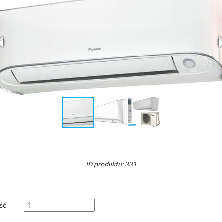
ID produktu: 331
ość: