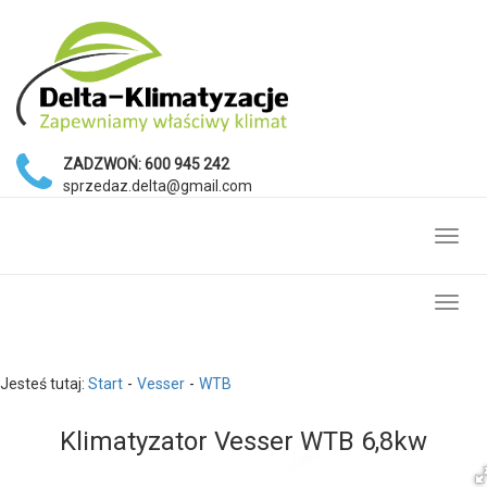
ZADZWOŃ:
600 945 242
sprzedaz.delta@gmail.com
Toggl
navig
Toggl
navig
Jesteś tutaj:
Start
Vesser
WTB
Klimatyzator Vesser WTB 6,8kw