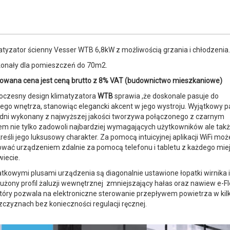
atyzator ścienny Vesser WTB 6,8kW z możliwością grzania i chłodzenia.
onały dla pomieszczeń do 70m2.
owana cena jest ceną brutto z 8% VAT (budownictwo mieszkaniowe)
czesny design klimatyzatora
WTB
sprawia ,że doskonale pasuje do
ego wnętrza, stanowiąc elegancki akcent w jego wystroju. Wyjątkowy p
dni wykonany z najwyższej jakości tworzywa połączonego z czarnym
em nie tylko zadowoli najbardziej wymagających użytkowników ale tak
reśli jego luksusowy charakter. Za pomocą intuicyjnej aplikacji WiFi mo
ować urządzeniem zdalnie za pomocą telefonu i tabletu z każdego mie
wiecie.
tkowymi plusami urządzenia są diagonalnie ustawione łopatki wirnika i
użony profil żaluzji wewnętrznej zmniejszający hałas oraz nawiew e-F
który pozwala na elektroniczne sterowanie przepływem powietrza w kil
zczyznach bez konieczności regulacji ręcznej.