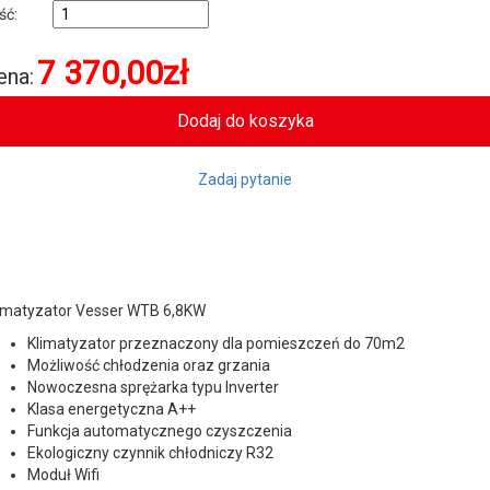
ość:
7 370,00
zł
ena:
Zadaj pytanie
imatyzator Vesser WTB 6,8KW
Klimatyzator przeznaczony dla pomieszczeń do 70m2
Możliwość chłodzenia oraz grzania
Nowoczesna sprężarka typu Inverter
Klasa energetyczna A++
Funkcja automatycznego czyszczenia
Ekologiczny czynnik chłodniczy R32
Moduł Wifi