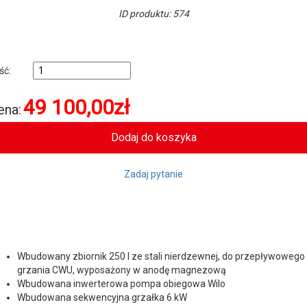
ID produktu: 574
ość:
49 100,00
zł
ena:
Zadaj pytanie
Wbudowany zbiornik 250 l ze stali nierdzewnej, do przepływowego
grzania CWU, wyposażony w anodę magnezową
Wbudowana inwerterowa pompa obiegowa Wilo
Wbudowana sekwencyjna grzałka 6 kW