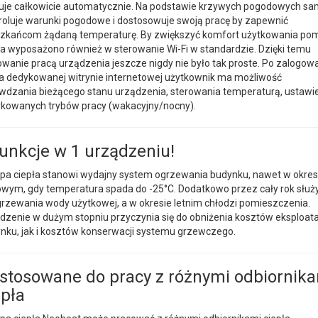
uje całkowicie automatycznie. Na podstawie krzywych pogodowych s
roluje warunki pogodowe i dostosowuje swoją pracę by zapewnić
zkańcom żądaną temperaturę. By zwiększyć komfort użytkowania po
ła wyposażono również w sterowanie Wi-Fi w standardzie. Dzięki temu
owanie pracą urządzenia jeszcze nigdy nie było tak proste. Po zalogow
na dedykowanej witrynie internetowej użytkownik ma możliwość
wdzania bieżącego stanu urządzenia, sterowania temperaturą, ustawi
kowanych trybów pracy (wakacyjny/nocny).
funkcje w 1 urządzeniu!
a ciepła stanowi wydajny system ogrzewania budynku, nawet w okres
wym, gdy temperatura spada do -25°C. Dodatkowo przez cały rok służ
rzewania wody użytkowej, a w okresie letnim chłodzi pomieszczenia.
dzenie w dużym stopniu przyczynia się do obniżenia kosztów eksploata
nku, jak i kosztów konserwacji systemu grzewczego.
stosowane do pracy z różnymi odbiornik
epła