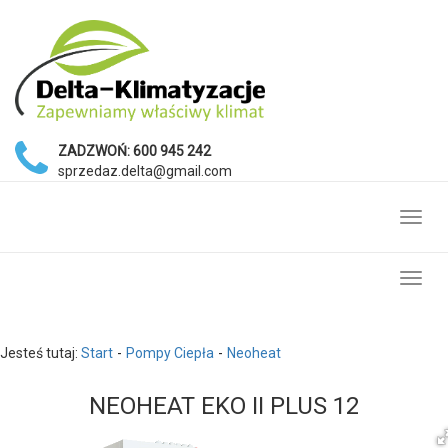
ZADZWOŃ:
600 945 242
sprzedaz.delta@gmail.com
Toggl
navig
Toggl
navig
Jesteś tutaj:
Start
Pompy Ciepła
Neoheat
NEOHEAT EKO II PLUS 12