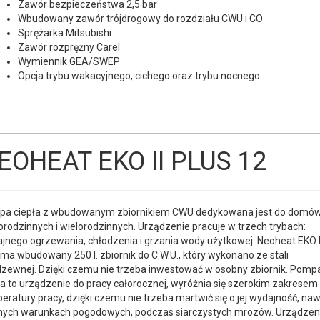
Zawór bezpieczeństwa 2,5 bar
Wbudowany zawór trójdrogowy do rozdziału CWU i CO
Sprężarka Mitsubishi
Zawór rozprężny Carel
Wymiennik GEA/SWEP
Opcja trybu wakacyjnego, cichego oraz trybu nocnego
EOHEAT EKO II PLUS 12
a ciepła z wbudowanym zbiornikiem CWU dedykowana jest do domó
orodzinnych i wielorodzinnych. Urządzenie pracuje w trzech trybach:
jnego ogrzewania, chłodzenia i grzania wody użytkowej. Neoheat EKO I
 ma wbudowany 250 l. zbiornik do C.W.U., który wykonano ze stali
dzewnej. Dzięki czemu nie trzeba inwestować w osobny zbiornik. Pomp
ła to urządzenie do pracy całorocznej, wyróżnia się szerokim zakresem
eratury pracy, dzięki czemu nie trzeba martwić się o jej wydajność, na
nych warunkach pogodowych, podczas siarczystych mrozów. Urządzen