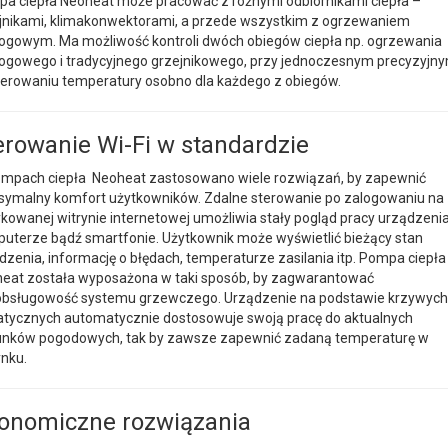
a ciepła Neoheat może pracować z różnymi odbiornikami ciepła –
jnikami, klimakonwektorami, a przede wszystkim z ogrzewaniem
ogowym. Ma możliwość kontroli dwóch obiegów ciepła np. ogrzewania
ogowego i tradycyjnego grzejnikowego, przy jednoczesnym precyzyjn
erowaniu temperatury osobno dla każdego z obiegów.
erowanie Wi-Fi w standardzie
mpach ciepła Neoheat zastosowano wiele rozwiązań, by zapewnić
ymalny komfort użytkowników. Zdalne sterowanie po zalogowaniu na
kowanej witrynie internetowej umożliwia stały pogląd pracy urządzeni
uterze bądź smartfonie. Użytkownik może wyświetlić bieżący stan
dzenia, informację o błędach, temperaturze zasilania itp. Pompa ciepła
eat została wyposażona w taki sposób, by zagwarantować
bsługowość systemu grzewczego. Urządzenie na podstawie krzywych
atycznych automatycznie dostosowuje swoją pracę do aktualnych
nków pogodowych, tak by zawsze zapewnić zadaną temperaturę w
nku.
onomiczne rozwiązania