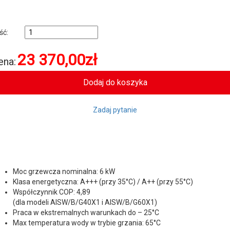
ość:
23 370,00
zł
ena:
Zadaj pytanie
Moc grzewcza nominalna: 6 kW
Klasa energetyczna: A+++ (przy 35°C) / A++ (przy 55°C)
Współczynnik COP: 4,89
(dla modeli AISW/B/G40X1 i AISW/B/G60X1)
Praca w ekstremalnych warunkach do – 25°C
Max temperatura wody w trybie grzania: 65°C