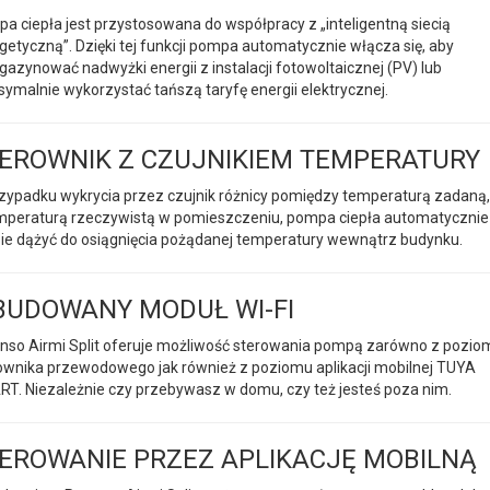
a ciepła jest przystosowana do współpracy z „inteligentną siecią
getyczną”. Dzięki tej funkcji pompa automatycznie włącza się, aby
azynować nadwyżki energii z instalacji fotowoltaicznej (PV) lub
ymalnie wykorzystać tańszą taryfę energii elektrycznej.
EROWNIK Z CZUJNIKIEM TEMPERATURY
zypadku wykrycia przez czujnik różnicy pomiędzy temperaturą zadaną,
mperaturą rzeczywistą w pomieszczeniu, pompa ciepła automatycznie
ie dążyć do osiągnięcia pożądanej temperatury wewnątrz budynku.
UDOWANY MODUŁ WI-FI
nso Airmi Split oferuje możliwość sterowania pompą zarówno z pozio
ownika przewodowego jak również z poziomu aplikacji mobilnej TUYA
T. Niezależnie czy przebywasz w domu, czy też jesteś poza nim.
EROWANIE PRZEZ APLIKACJĘ MOBILNĄ