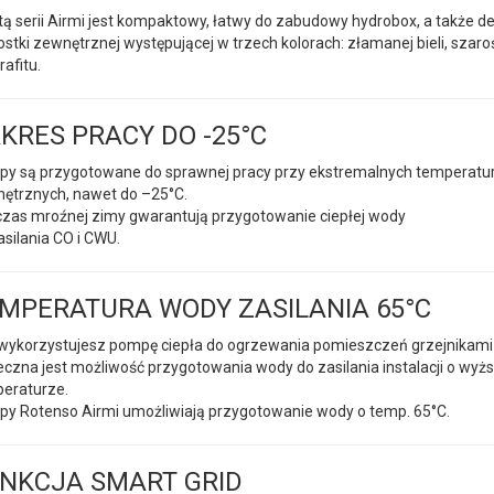
tą serii Airmi jest kompaktowy, łatwy do zabudowy hydrobox, a także d
ostki zewnętrznej występującej w trzech kolorach: złamanej bieli, szaro
rafitu.
KRES PRACY DO -25°C
y są przygotowane do sprawnej pracy przy ekstremalnych temperatu
ętrznych, nawet do –25°C.
zas mroźnej zimy gwarantują przygotowanie ciepłej wody
asilania CO i CWU.
MPERATURA WODY ZASILANIA 65°C
wykorzystujesz pompę ciepła do ogrzewania pomieszczeń grzejnikami
eczna jest możliwość przygotowania wody do zasilania instalacji o wyżs
eraturze.
y Rotenso Airmi umożliwiają przygotowanie wody o temp. 65°C.
NKCJA SMART GRID