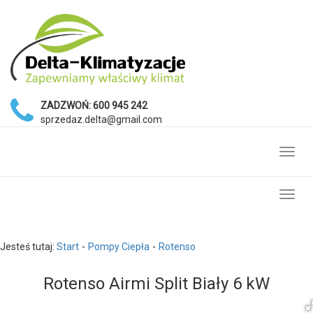
ZADZWOŃ:
600 945 242
sprzedaz.delta@gmail.com
Toggl
navig
Toggl
navig
Jesteś tutaj:
Start
Pompy Ciepła
Rotenso
Rotenso Airmi Split Biały 6 kW