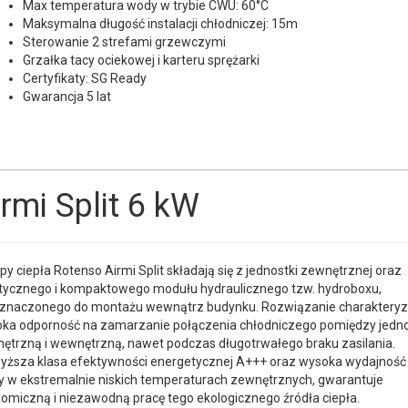
Max temperatura wody w trybie CWU: 60°C
Maksymalna długość instalacji chłodniczej: 15m
Sterowanie 2 strefami grzewczymi
Grzałka tacy ociekowej i karteru sprężarki
Certyfikaty: SG Ready
Gwarancja 5 lat
irmi Split 6 kW
y ciepła Rotenso Airmi Split składają się z jednostki zewnętrznej oraz
tycznego i kompaktowego modułu hydraulicznego tzw. hydroboxu,
znaczonego do montażu wewnątrz budynku. Rozwiązanie charakteryz
ka odporność na zamarzanie połączenia chłodniczego pomiędzy jedn
ętrzną i wewnętrzną, nawet podczas długotrwałego braku zasilania.
yższa klasa efektywności energetycznej A+++ oraz wysoka wydajność
y w ekstremalnie niskich temperaturach zewnętrznych, gwarantuje
omiczną i niezawodną pracę tego ekologicznego źródła ciepła.