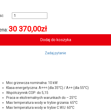
ość:
30 370,00
zł
ena:
Zadaj pytanie
Moc grzewcza nominalna: 10 kW
Klasa energetyczna: A+++ (dla 35°C) / A++ (dla 55°C)
Współczynnik COP: do 5,15
Praca w ekstremalnych warunkach do – 25°C
Max temperatura wody w trybie grzania: 65°C
Max temperatura wody w trybie C.W.U: 60°C