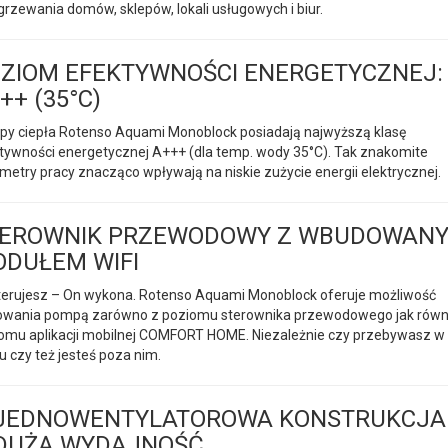
grzewania domów, sklepów, lokali usługowych i biur.
ZIOM EFEKTYWNOŚCI ENERGETYCZNEJ:
++ (35°C)
y ciepła Rotenso Aquami Monoblock posiadają najwyższą klasę
tywności energetycznej A+++ (dla temp. wody 35°C). Tak znakomite
metry pracy znacząco wpływają na niskie zużycie energii elektrycznej.
TEROWNIK PRZEWODOWY Z WBUDOWAN
DUŁEM WIFI
terujesz – On wykona. Rotenso Aquami Monoblock oferuje możliwość
owania pompą zarówno z poziomu sterownika przewodowego jak równ
omu aplikacji mobilnej COMFORT HOME. Niezależnie czy przebywasz w
 czy też jesteś poza nim.
JEDNOWENTYLATOROWA KONSTRUKCJA
DUŻĄ WYDAJNOŚĆ