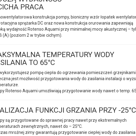
CICHA PRACA
owentylatorowa konstrukcja pompy, bioniczny wzór łopatek wentylator
otacyjna sprężarka DC oraz nowa konstrukcja orurowania zapewniają
ką wydajność Rotenso Aquami przy minimalnej mocy akustycznej – ty
B (A) (poziom 2 w trybie cichym).
AKSYMALNA TEMPERATURY WODY
SILANIA TO 65°C
wykorzystujesz pompę ciepła do ogrzewania pomieszczeń grzejnikami
eczna jest możliwość przygotowania wody do zasilania instalacji o wyżs
eraturze.
y Rotenso Aquami umożliwiają przygotowanie wody nawet o temp. 6
ALIZACJA FUNKCJI GRZANIA PRZY -25°C
y są przygotowane do sprawnej pracy nawet przy ekstremalnych
eraturach zewnętrznych, nawet do – 25°C.
zas mroźnej zimy gwarantują przygotowanie ciepłej wody do zasilania 