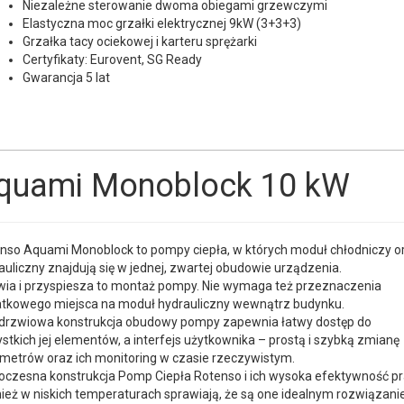
Niezależne sterowanie dwoma obiegami grzewczymi
Elastyczna moc grzałki elektrycznej 9kW (3+3+3)
Grzałka tacy ociekowej i karteru sprężarki
Certyfikaty: Eurovent, SG Ready
Gwarancja 5 lat
quami Monoblock 10 kW
nso Aquami Monoblock to pompy ciepła, w których moduł chłodniczy o
auliczny znajdują się w jednej, zwartej obudowie urządzenia.
wia i przyspiesza to montaż pompy. Nie wymaga też przeznaczenia
tkowego miejsca na moduł hydrauliczny wewnątrz budynku.
rzwiowa konstrukcja obudowy pompy zapewnia łatwy dostęp do
stkich jej elementów, a interfejs użytkownika – prostą i szybką zmianę
metrów oraz ich monitoring w czasie rzeczywistym.
czesna konstrukcja Pomp Ciepła Rotenso i ich wysoka efektywność p
ież w niskich temperaturach sprawiają, że są one idealnym rozwiązan