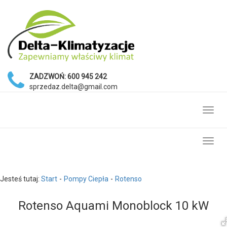
ZADZWOŃ:
600 945 242
sprzedaz.delta@gmail.com
Toggl
navig
Toggl
navig
Jesteś tutaj:
Start
Pompy Ciepła
Rotenso
Rotenso Aquami Monoblock 10 kW