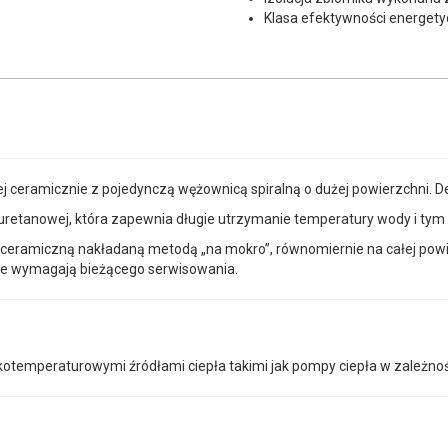
Klasa efektywności energetyc
nej ceramicznie z pojedynczą wężownicą spiralną o dużej powierzchni.
iuretanowej, która zapewnia długie utrzymanie temperatury wody i tym 
ceramiczną nakładaną metodą „na mokro”, równomiernie na całej powi
ie wymagają bieżącego serwisowania.
skotemperaturowymi źródłami ciepła takimi jak pompy ciepła w zależno