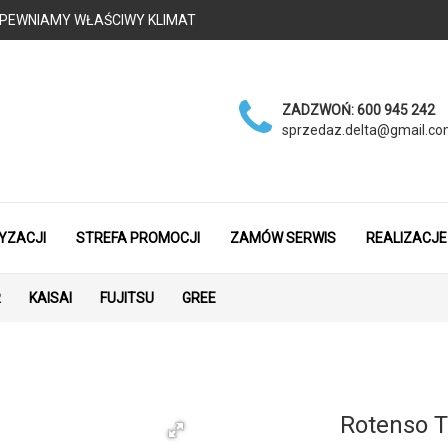
 - ZAPEWNIAMY WŁAŚCIWY KLIMAT
ZADZWOŃ:
600 945 242
sprzedaz.delta@gmail.c
YZACJI
STREFA PROMOCJI
ZAMÓW SERWIS
REALIZACJE
R
KAISAI
FUJITSU
GREE
Rotenso 