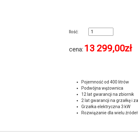
Ilość:
13 299,00
zł
cena:
Pojemność od 400 litrów
Podwójna wężownica
12 lat gwarancji na zbiornik
2 lat gwarancji na grzałkę i
Grzałka elektryczna 3 kW
Rozwiązanie dla wielu źródeł