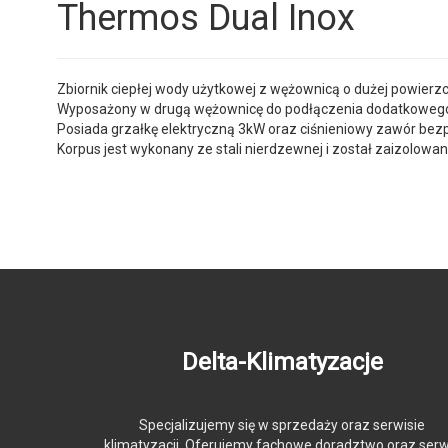
Thermos Dual Inox
Zbiornik ciepłej wody użytkowej z wężownicą o dużej powier
Wyposażony w drugą wężownicę do podłączenia dodatkowego źró
Posiada grzałkę elektryczną 3kW oraz ciśnieniowy zawór bez
Korpus jest wykonany ze stali nierdzewnej i został zaizolowa
Delta-Klimatyzacje
Specjalizujemy się w sprzedaży oraz serwisie
klimatyzacji. Oferujemy fachowe doradztwo oraz serw