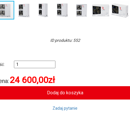
ID produktu: 552
ość:
24 600,00
zł
ena:
Zadaj pytanie