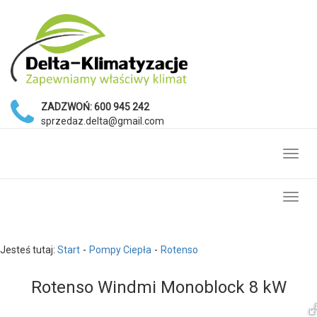
ZADZWOŃ:
600 945 242
sprzedaz.delta@gmail.com
Toggl
navig
Toggl
navig
Jesteś tutaj:
Start
Pompy Ciepła
Rotenso
Rotenso Windmi Monoblock 8 kW