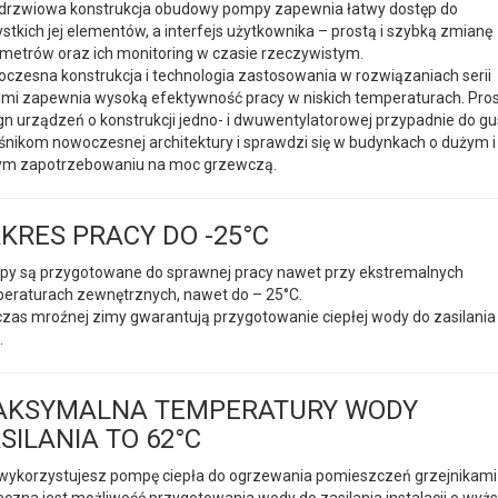
rzwiowa konstrukcja obudowy pompy zapewnia łatwy dostęp do
stkich jej elementów, a interfejs użytkownika – prostą i szybką zmianę
metrów oraz ich monitoring w czasie rzeczywistym.
czesna konstrukcja i technologia zastosowania w rozwiązaniach serii
mi zapewnia wysoką efektywność pracy w niskich temperaturach. Pro
gn urządzeń o konstrukcji jedno- i dwuwentylatorowej przypadnie do gu
śnikom nowoczesnej architektury i sprawdzi się w budynkach o dużym i
m zapotrzebowaniu na moc grzewczą.
KRES PRACY DO -25°C
y są przygotowane do sprawnej pracy nawet przy ekstremalnych
eraturach zewnętrznych, nawet do – 25°C.
zas mroźnej zimy gwarantują przygotowanie ciepłej wody do zasilania 
.
AKSYMALNA TEMPERATURY WODY
SILANIA TO 62°C
wykorzystujesz pompę ciepła do ogrzewania pomieszczeń grzejnikami
eczna jest możliwość przygotowania wody do zasilania instalacji o wyżs