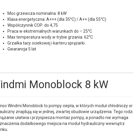
Moc grzewcza nominalna: 8 kW
Klasa energetyczna: A+++ (dla 35°C) / A++ (dla 55°C)
Współczynnik COP: do 4,75
Praca w ekstremalnych warunkach do – 25°C
Max temperatura wody w trybie grzania: 62°C
Grzałka tacy ociekowej i karteru sprężarki
Gwarancja 5 lat
indmi Monoblock 8 kW
nso Windmi Monoblock to pompy ciepła, w których moduł chłodniczy o
auliczny znajdują się w jednej, zwartej obudowie urządzenia. Tego rodz
iązanie ułatwia i przyspiesza montaż pompy, a ponadto nie wymaga
znaczenia dodatkowego miejsca na moduł hydrauliczny wewnątrz
nku.